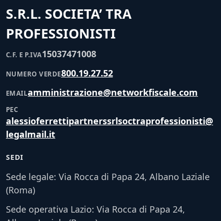
S.R.L. SOCIETA’ TRA
PROFESSIONISTI
15037471008
C.F. E P.IVA
800.19.27.52
NUMERO VERDE
amministrazione@networkfiscale.com
EMAIL
PEC
alessioferrettipartnerssrlsoctraprofessionisti@
legalmail.it
SEDI
Sede legale: Via Rocca di Papa 24, Albano Laziale
(Roma)
Sede operativa Lazio: Via Rocca di Papa 24,