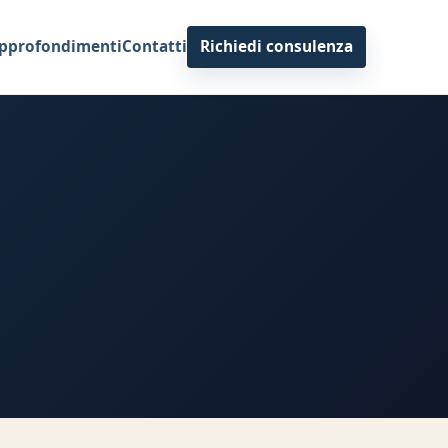
pprofondimenti
Contatti
Richiedi consulenza