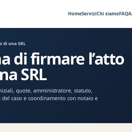
Home
Servizi
Chi siamo
FAQ
A
o di una SRL
di firmare l’atto
una SRL
ziali, quote, amministratore, statuto,
ura del caso e coordinamento con notaio e